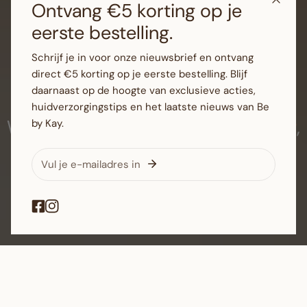
Ontvang €5 korting op je
eerste bestelling.
Schrijf je in voor onze nieuwsbrief en ontvang
direct €5 korting op je eerste bestelling. Blijf
daarnaast op de hoogte van exclusieve acties,
huidverzorgingstips en het laatste nieuws van Be
Welkom bij de shop van
,
Be by Kay
by Kay.
jouw huidinstituut
E-
mail
SHOP NU
In de
spotlight