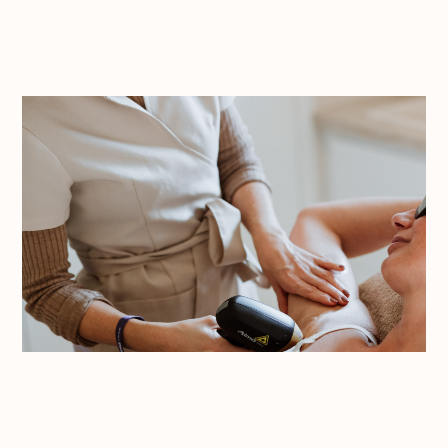
Huidscan
Skin
Laser
Dermapen microneedling